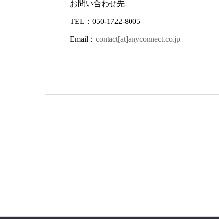
お問い合わせ先
TEL：050-1722-8005
Email：
contact[at]anyconnect.co.jp